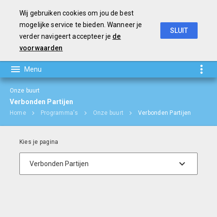
Wij gebruiken cookies om jou de best
mogelijke service te bieden. Wanneer je
SLUIT
verder navigeert accepteer je
de
Jaarverslag en Jaarrekening 2018
voorwaarden
Onze buurt
Verbonden Partijen
Home
Programma's
Onze buurt
Verbonden Partijen
Verbonden partijen