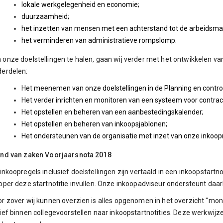
lokale werkgelegenheid en economie;
duurzaamheid;
het inzetten van mensen met een achterstand tot de arbeidsmark
het verminderen van administratieve rompslomp.
onze doelstellingen te halen, gaan wij verder met het ontwikkelen va
erdelen:
Het meenemen van onze doelstellingen in de Planning en control
Het verder inrichten en monitoren van een systeem voor contra
Het opstellen en beheren van een aanbestedingskalender;
Het opstellen en beheren van inkoopsjablonen;
Het ondersteunen van de organisatie met inzet van onze inkoo
and van zaken Voorjaarsnota 2018
inkoopregels inclusief doelstellingen zijn vertaald in een inkoopstartn
oper deze startnotitie invullen. Onze inkoopadviseur ondersteunt daarb
r zover wij kunnen overzien is alles opgenomen in het overzicht "mon
ief binnen collegevoorstellen naar inkoopstartnotities. Deze werkwijze