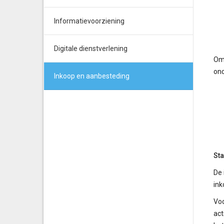
Informatievoorziening
Digitale dienstverlening
Om 
ond
Inkoop en aanbesteding
St
De 
ink
Voo
act