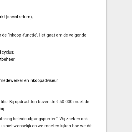
t (social return);
n de ‘inkoop-functie’. Het gaat om de volgende
 cyclus;
ctbeheer;
pmedewerker en inkoopadviseur.
otitie. Bij opdrachten boven de € 50.000 moet de
ij.
itoring beleidsuitgangspunten". Wij zoeken ook
 is niet wenselijk en we moeten kijken hoe we dit