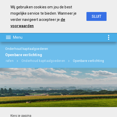
Wij gebruiken cookies om jou de best
mogelijke service te bieden. Wanneer je
SLUIT
verder navigeert accepteer je
de
Jaarverslag en Jaarrekening 2018
voorwaarden
Onderhoud kapitaalgoederen
Openbare verlichting
aragrafen
Onderhoud kapitaalgoederen
Openbare verlichting