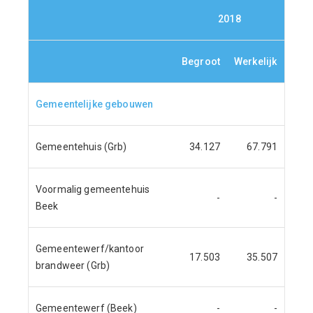
2018
Opm
Begroot
Werkelijk
Gemeentelijke gebouwen
Gemeentehuis (Grb)
34.127
67.791
Voormalig gemeentehuis
-
-
Beek
Gemeentewerf/kantoor
17.503
35.507
brandweer (Grb)
Gemeentewerf (Beek)
-
-