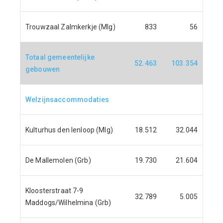
Trouwzaal Zalmkerkje (Mlg)
833
56
Totaal gemeentelijke
52.463
103.354
gebouwen
Welzijnsaccommodaties
Kulturhus den Ienloop (Mlg)
18.512
32.044
De Mallemolen (Grb)
19.730
21.604
Kloosterstraat 7-9
32.789
5.005
Maddogs/Wilhelmina (Grb)