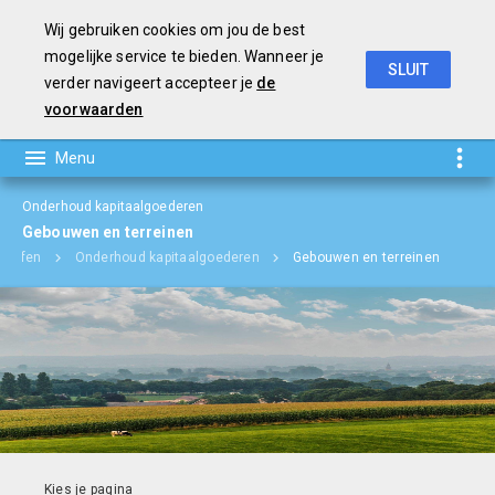
Wij gebruiken cookies om jou de best
mogelijke service te bieden. Wanneer je
SLUIT
verder navigeert accepteer je
de
Jaarverslag en Jaarrekening 2018
voorwaarden
Onderhoud kapitaalgoederen
Gebouwen en terreinen
grafen
Onderhoud kapitaalgoederen
Gebouwen en terreinen