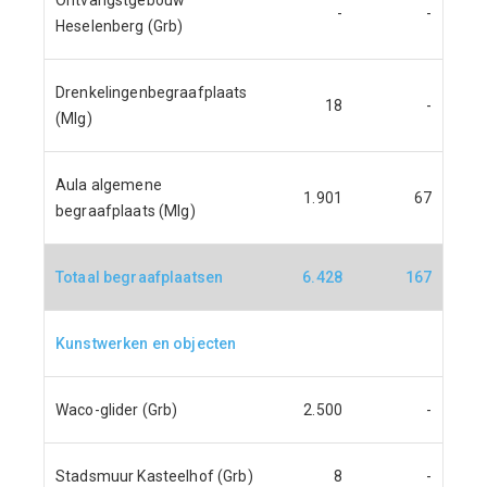
Ontvangstgebouw
-
-
Heselenberg (Grb)
Drenkelingenbegraafplaats
18
-
(Mlg)
Aula algemene
1.901
67
begraafplaats (Mlg)
Totaal begraafplaatsen
6.428
167
Kunstwerken en objecten
Waco-glider (Grb)
2.500
-
Stadsmuur Kasteelhof (Grb)
8
-