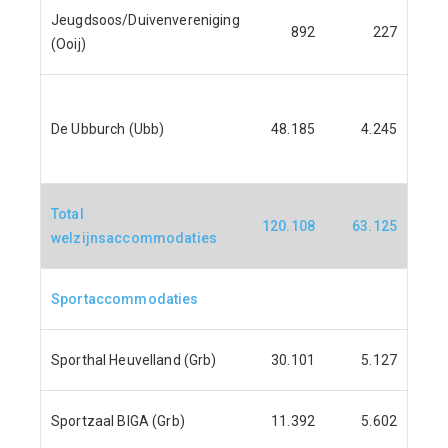
Jeugdsoos/Duivenvereniging
892
227
(Ooij)
Over
De Ubburch (Ubb)
48.185
4.245
aan 
Notr
Total
120.108
63.125
welzijnsaccommodaties
Sportaccommodaties
Sporthal Heuvelland (Grb)
30.101
5.127
Sportzaal BIGA (Grb)
11.392
5.602