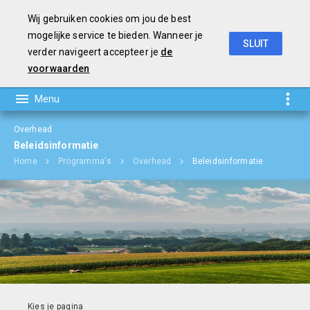
Wij gebruiken cookies om jou de best
mogelijke service te bieden. Wanneer je
SLUIT
verder navigeert accepteer je
de
Jaarverslag en Jaarrekening 2018
voorwaarden
Overhead
Beleidsinformatie
Home
Programma's
Overhead
Beleidsinformatie